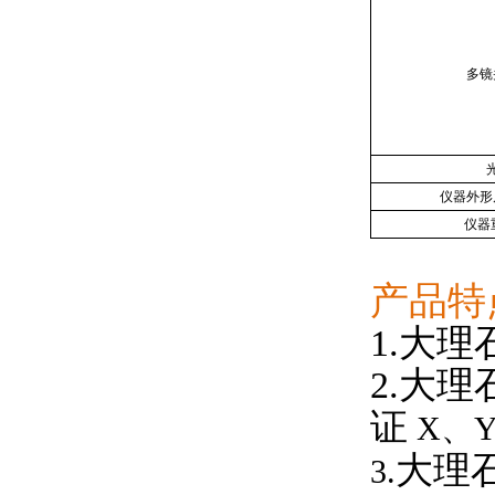
多镜
仪器外形
仪器
产品特
1.大
2.
大理
证
X、
大理
3.