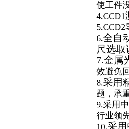
使工件
4.CCD1
5.CC
全
自
6.
尺选取
7.
金属
效避免
采用
8.
题，承
9.采
行业领
采用
10.